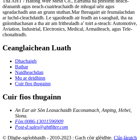
Tha AHT / Hatong Wire Mesh Co., Earranta na phrìomh neach-
dèanamh agus neach-cuairteachaidh de mhogal uèir agus
sgeadachadh ann an grunn stuthan.Mar fhreagairt air feumalachdan
ar luchd-cleachdaidh. Le sgaoileadh air feadh an t-saoghail, tha na
gnìomhachasan a tha air am frithealadh a’ toirt a-steach: Automotive,
Aviation, Industrial, Electronics, Medical, Armailteach, agus Tele-
chonaltradh.
Ceanglaichean Luath
Dhachaigh
Bathar
Naidheachdan
Mu ar deidhinn
Cuir fios thugainn
Cuir fios thugainn
An Ear air Sòn Leasachaidh Eaconamach, Anping, Hebei,
Sìona.
Fòn:
0086-13011596909
Post-d:
sales@ahtfilter.com
© Dlighe-sgrìobhaidh - 2010-2023 : Gach còir glèidhte.
Clàr-làraich