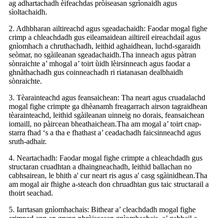
ag adhartachadh èifeachdas pròiseasan sgrìonaidh agus
sìoltachaidh.
2. Adhbharan ailtireachd agus sgeadachaidh: Faodar mogal fighe
crimp a chleachdadh gus eileamaidean ailtireil eireachdail agus
gnìomhach a chruthachadh, leithid aghaidhean, luchd-sgaraidh
seòmar, no sgàileanan sgeadachaidh.Tha inneach agus pàtran
sònraichte a’ mhogal a’ toirt ùidh lèirsinneach agus faodar a
ghnàthachadh gus coinneachadh ri riatanasan dealbhaidh
sònraichte.
3. Tèarainteachd agus feansaichean: Tha neart agus cruadalachd
mogal fighe crimpte ga dhèanamh freagarrach airson tagraidhean
tèarainteachd, leithid sgàileanan uinneig no dorais, feansaichean
iomaill, no pàircean bheathaichean.Tha am mogal a’ toirt cnap-
starra fhad ‘s a tha e fhathast a’ ceadachadh faicsinneachd agus
sruth-adhair.
4. Neartachadh: Faodar mogal fighe crimpte a chleachdadh gus
structaran cruadhtan a dhaingneachadh, leithid ballachan no
cabhsairean, le bhith a' cur neart ris agus a' casg sgàinidhean.Tha
am mogal air fhighe a-steach don chruadhtan gus taic structarail a
thoirt seachad.
5. Iarrtasan gnìomhachais: Bithear a’ cleachdadh mogal fighe