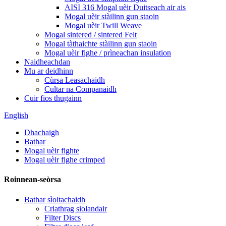
AISI 316 Mogal uèir Duitseach air ais
Mogal uèir stàilinn gun staoin
Mogal uèir Twill Weave
Mogal sintered / sintered Felt
Mogal tàthaichte stàilinn gun staoin
Mogal uèir fighe / prìneachan insulation
Naidheachdan
Mu ar deidhinn
Cùrsa Leasachaidh
Cultar na Companaidh
Cuir fios thugainn
English
Dhachaigh
Bathar
Mogal uèir fighte
Mogal uèir fighe crimped
Roinnean-seòrsa
Bathar sìoltachaidh
Criathrag siolandair
Filter Discs