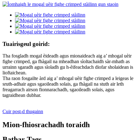
Tuairisgeul goirid:
Tha fosgladh mogal èideadh agus mionaideach aig a’ mhogal uèir
fighe crimped, ga fhàgail na mheadhan sìoltachaidh sàr-mhath as
urrainn sgaradh agus sìoladh gu h-èifeachdach diofar sholaidean is
lioftaichean.
Tha raon fosgailte àrd aig a’ mhogal uèir fighe crimped a leigeas le
sruth-adhair agus sgaoileadh solais, ga fhàgail na stuth air leth
freagarrach airson fionnarachadh, sgaoileadh solais, agus
tagraidhean dubhar.
Cuir post-d thugainn
Mion-fhiosrachadh toraidh
Bathar Tags