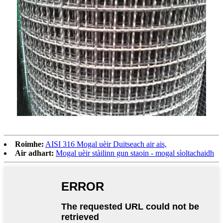
Roimhe:
AISI 316 Mogal uèir Duitseach air ais,
Air adhart:
Mogal uèir stàilinn gun staoin - mogal sìoltachaidh