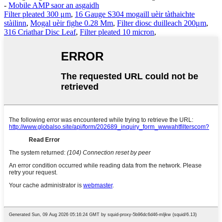
-
Mobile AMP saor an asgaidh
Filter pleated 300 μm
,
16 Gauge S304 mogaill uèir tàthaichte
stàilinn
,
Mogal uèir fighe 0.28 Mm
,
Filter diosc duilleach 200μm
,
316 Criathar Disc Leaf
,
Filter pleated 10 micron
,