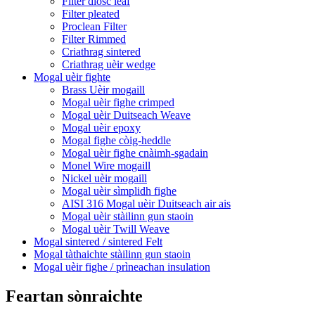
Filter diosc leaf
Filter pleated
Proclean Filter
Filter Rimmed
Criathrag sintered
Criathrag uèir wedge
Mogal uèir fighte
Brass Uèir mogaill
Mogal uèir fighe crimped
Mogal uèir Duitseach Weave
Mogal uèir epoxy
Mogal fighe còig-heddle
Mogal uèir fighe cnàimh-sgadain
Monel Wire mogaill
Nickel uèir mogaill
Mogal uèir sìmplidh fighe
AISI 316 Mogal uèir Duitseach air ais
Mogal uèir stàilinn gun staoin
Mogal uèir Twill Weave
Mogal sintered / sintered Felt
Mogal tàthaichte stàilinn gun staoin
Mogal uèir fighe / prìneachan insulation
Feartan sònraichte