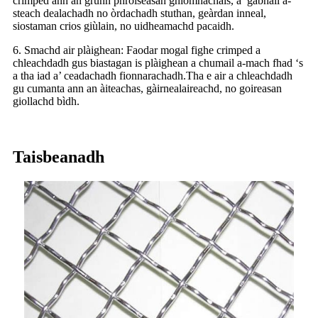
crimped ann an grunn phròiseasan gnìomhachais, a’ gabhail a-
steach dealachadh no òrdachadh stuthan, geàrdan inneal,
siostaman crios giùlain, no uidheamachd pacaidh.
6. Smachd air plàighean: Faodar mogal fighe crimped a
chleachdadh gus biastagan is plàighean a chumail a-mach fhad ‘s
a tha iad a’ ceadachadh fionnarachadh.Tha e air a chleachdadh
gu cumanta ann an àiteachas, gàirnealaireachd, no goireasan
giollachd bìdh.
Taisbeanadh