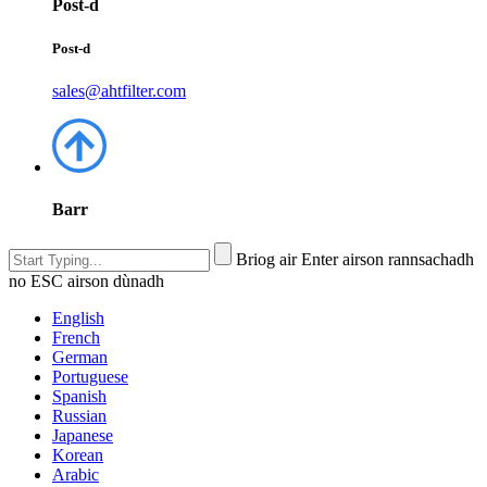
Post-d
Post-d
sales@ahtfilter.com
Barr
Briog air Enter airson rannsachadh
no ESC airson dùnadh
English
French
German
Portuguese
Spanish
Russian
Japanese
Korean
Arabic