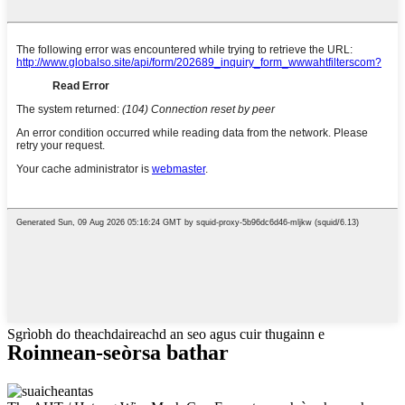
Sgrìobh do theachdaireachd an seo agus cuir thugainn e
Roinnean-seòrsa bathar