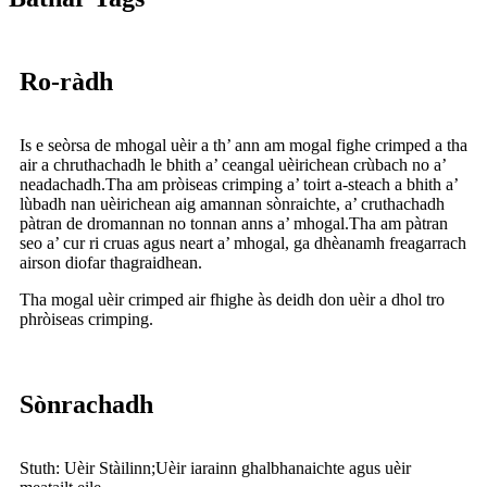
Ro-ràdh
Is e seòrsa de mhogal uèir a th’ ann am mogal fighe crimped a tha
air a chruthachadh le bhith a’ ceangal uèirichean crùbach no a’
neadachadh.Tha am pròiseas crimping a’ toirt a-steach a bhith a’
lùbadh nan uèirichean aig amannan sònraichte, a’ cruthachadh
pàtran de dromannan no tonnan anns a’ mhogal.Tha am pàtran
seo a’ cur ri cruas agus neart a’ mhogal, ga dhèanamh freagarrach
airson diofar thagraidhean.
Tha mogal uèir crimped air fhighe às deidh don uèir a dhol tro
phròiseas crimping.
Sònrachadh
Stuth: Uèir Stàilinn;Uèir iarainn ghalbhanaichte agus uèir