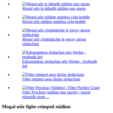
Mogal uèir le tàthadh stàilinn gun staoin
Mogal uèir stàilinn stainless còig-heddle
Mogal uèir còmhdaichte le epoxy airson
sìoltachain
Eileamaidean sìoltachan uèir Wedge - bruthadh
àrd
Filter rimmed agus diofar sìoltachain
Filter Proclean (stàilinn gun staoin) / inneal
glanaidh uisge ...
Mogal uèir fighe crimped stàilinn