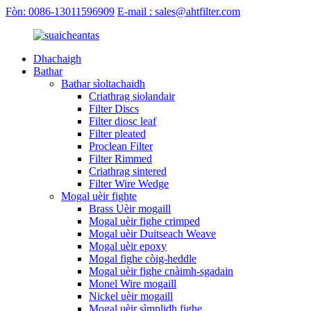
Fòn: 0086-13011596909
E-mail : sales@ahtfilter.com
Dhachaigh
Bathar
Bathar sìoltachaidh
Criathrag siolandair
Filter Discs
Filter diosc leaf
Filter pleated
Proclean Filter
Filter Rimmed
Criathrag sintered
Filter Wire Wedge
Mogal uèir fighte
Brass Uèir mogaill
Mogal uèir fighe crimped
Mogal uèir Duitseach Weave
Mogal uèir epoxy
Mogal fighe còig-heddle
Mogal uèir fighe cnàimh-sgadain
Monel Wire mogaill
Nickel uèir mogaill
Mogal uèir sìmplidh fighe