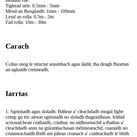
meatailt eile.
Tighead uèir: 0.5mm - 5mm
Meud an fhosglaidh: 1mm - 100mm
Leud an rolla: 0.5m - 2m
Fad rolla: 10m - 30m
Carach
Coltas snog le structar seasmhach agus làidir, tha deagh fheartan
an-aghaidh creimeadh.
Iarrtas
1. Sgrionadh agus sìoladh: Bithear a’ cleachdadh mogal fighe
crimp gu tric airson sgrìonadh no sìoladh thagraidhean, leithid
scrionaichean crathaidh, criathar, no uidheamachd a thathas a’
cleachdadh anns na gnìomhachasan mèinnearachd, cuaraidh no
cruinneachaidh.Bidh am pàtran cromach a’ cuideachadh le bhith