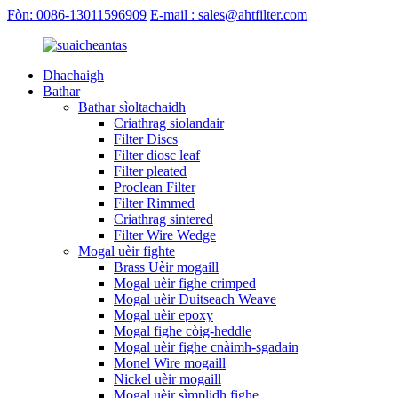
Fòn: 0086-13011596909
E-mail : sales@ahtfilter.com
Dhachaigh
Bathar
Bathar sìoltachaidh
Criathrag siolandair
Filter Discs
Filter diosc leaf
Filter pleated
Proclean Filter
Filter Rimmed
Criathrag sintered
Filter Wire Wedge
Mogal uèir fighte
Brass Uèir mogaill
Mogal uèir fighe crimped
Mogal uèir Duitseach Weave
Mogal uèir epoxy
Mogal fighe còig-heddle
Mogal uèir fighe cnàimh-sgadain
Monel Wire mogaill
Nickel uèir mogaill
Mogal uèir sìmplidh fighe