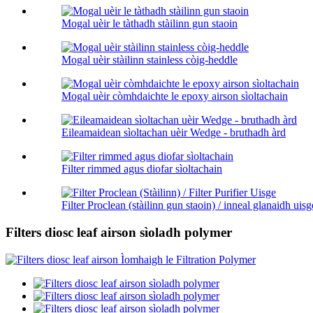
Mogal uèir le tàthadh stàilinn gun staoin
Mogal uèir stàilinn stainless còig-heddle
Mogal uèir còmhdaichte le epoxy airson sìoltachain
Eileamaidean sìoltachan uèir Wedge - bruthadh àrd
Filter rimmed agus diofar sìoltachain
Filter Proclean (stàilinn gun staoin) / inneal glanaidh uisge
Filters diosc leaf airson sìoladh polymer