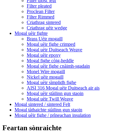
Filter diosc leaf
Filter pleated
Proclean Filter
Filter Rimmed
Criathrag sintered
Criathrag uèir wedge
Mogal uèir fighte
Brass Uèir mogaill
Mogal uèir fighe crimped
Mogal uèir Duitseach Weave
Mogal uèir epoxy
Mogal fighe còig-heddle
Mogal uèir fighe cnàimh-sgadain
Monel Wire mogaill
Nickel uèir mogaill
Mogal uèir sìmplidh fighe
AISI 316 Mogal uèir Duitseach air ais
Mogal uèir stàilinn gun staoin
Mogal uèir Twill Weave
Mogal sintered / sintered Felt
Mogal tàthaichte stàilinn gun staoin
Mogal uèir fighe / prìneachan insulation
Feartan sònraichte