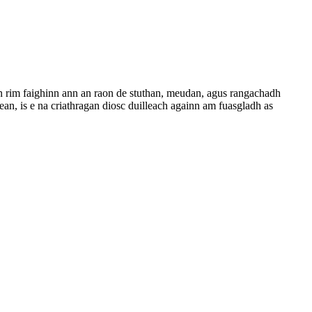
inn rim faighinn ann an raon de stuthan, meudan, agus rangachadh
an, is e na criathragan diosc duilleach againn am fuasgladh as