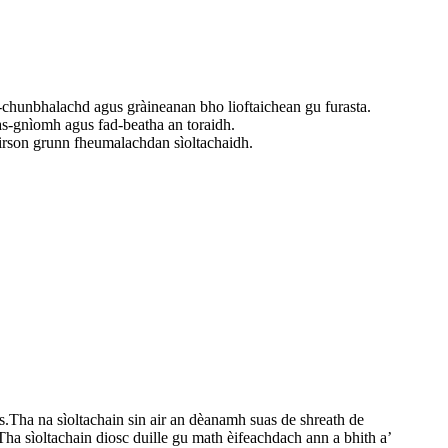
eo-chunbhalachd agus gràineanan bho lioftaichean gu furasta.
as-gnìomh agus fad-beatha an toraidh.
e airson grunn fheumalachdan sìoltachaidh.
s.Tha na sìoltachain sin air an dèanamh suas de shreath de
Tha sìoltachain diosc duille gu math èifeachdach ann a bhith a’