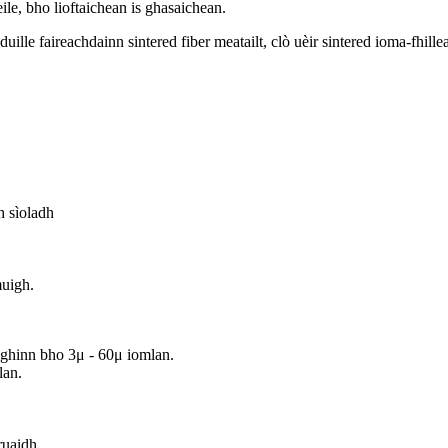
ile, bho lioftaichean is ghasaichean.
ille faireachdainn sintered fiber meatailt, clò uèir sintered ioma-fhille
h sìoladh
muigh.
ighinn bho 3μ - 60μ iomlan.
lan.
ruaidh.