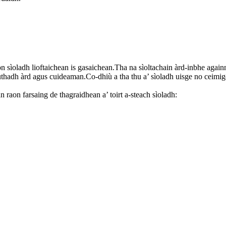
on sìoladh lioftaichean is gasaichean.Tha na sìoltachain àrd-inbhe aga
uthadh àrd agus cuideaman.Co-dhiù a tha thu a’ sìoladh uisge no ceimige
 raon farsaing de thagraidhean a’ toirt a-steach sìoladh: