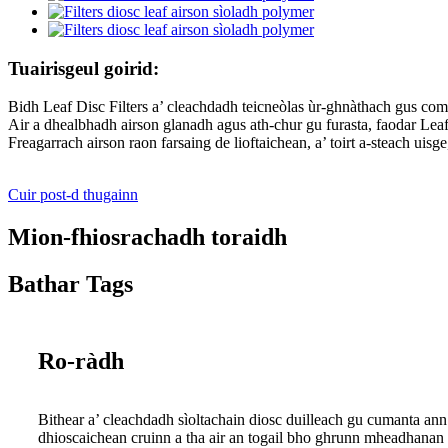
Tuairisgeul goirid:
Bidh Leaf Disc Filters a’ cleachdadh teicneòlas ùr-ghnàthach gus comas
Air a dhealbhadh airson glanadh agus ath-chur gu furasta, faodar Lea
Freagarrach airson raon farsaing de lioftaichean, a’ toirt a-steach uis
Cuir post-d thugainn
Mion-fhiosrachadh toraidh
Bathar Tags
Ro-ràdh
Bithear a’ cleachdadh sìoltachain diosc duilleach gu cumanta ann 
dhioscaichean cruinn a tha air an togail bho ghrunn mheadhanan sì