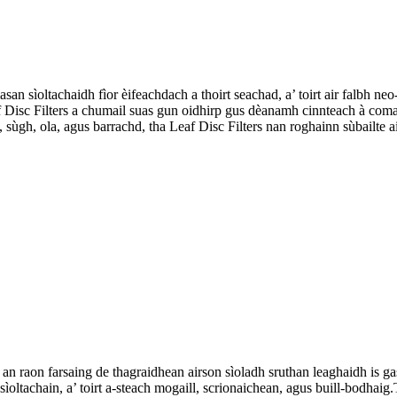
an sìoltachaidh fìor èifeachdach a thoirt seachad, a’ toirt air falbh n
f Disc Filters a chumail suas gun oidhirp gus dèanamh cinnteach à com
ge, sùgh, ola, agus barrachd, tha Leaf Disc Filters nan roghainn sùbailt
an raon farsaing de thagraidhean airson sìoladh sruthan leaghaidh is ga
oltachain, a’ toirt a-steach mogaill, scrionaichean, agus buill-bodhaig.