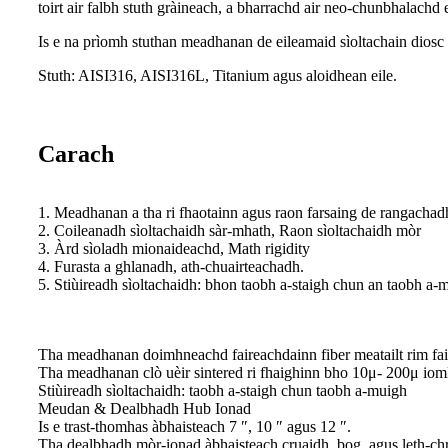
toirt air falbh stuth gràineach, a bharrachd air neo-chunbhalachd e
Is e na prìomh stuthan meadhanan de eileamaid sìoltachain diosc du
Stuth: AISI316, AISI316L, Titanium agus aloidhean eile.
Carach
1. Meadhanan a tha ri fhaotainn agus raon farsaing de rangachad
2. Coileanadh sìoltachaidh sàr-mhath, Raon sìoltachaidh mòr
3. Àrd sìoladh mionaideachd, Math rigidity
4. Furasta a ghlanadh, ath-chuairteachadh.
5. Stiùireadh sìoltachaidh: bhon taobh a-staigh chun an taobh a-
Tha meadhanan doimhneachd faireachdainn fiber meatailt rim fa
Tha meadhanan clò uèir sintered ri fhaighinn bho 10μ- 200μ iom
Stiùireadh sìoltachaidh: taobh a-staigh chun taobh a-muigh
Meudan & Dealbhadh Hub Ionad
Is e trast-thomhas àbhaisteach 7 ″, 10 ″ agus 12 ″.
Tha dealbhadh mòr-ionad àbhaisteach cruaidh, bog, agus leth-ch