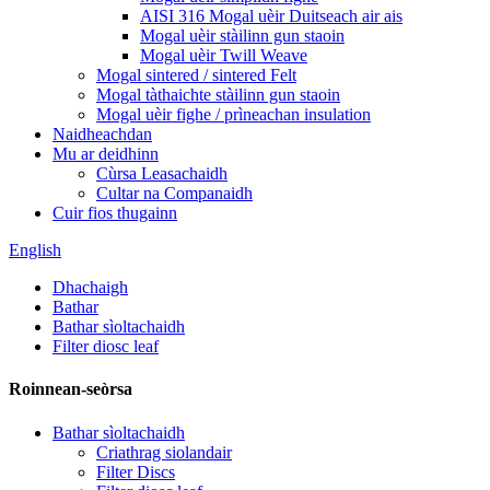
AISI 316 Mogal uèir Duitseach air ais
Mogal uèir stàilinn gun staoin
Mogal uèir Twill Weave
Mogal sintered / sintered Felt
Mogal tàthaichte stàilinn gun staoin
Mogal uèir fighe / prìneachan insulation
Naidheachdan
Mu ar deidhinn
Cùrsa Leasachaidh
Cultar na Companaidh
Cuir fios thugainn
English
Dhachaigh
Bathar
Bathar sìoltachaidh
Filter diosc leaf
Roinnean-seòrsa
Bathar sìoltachaidh
Criathrag siolandair
Filter Discs