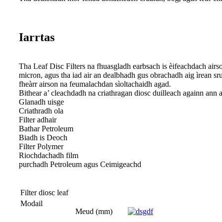
Iarrtas
Tha Leaf Disc Filters na fhuasgladh earbsach is èifeachdach airs
micron, agus tha iad air an dealbhadh gus obrachadh aig ìrean sr
fheàrr airson na feumalachdan sìoltachaidh agad.
Bithear a’ cleachdadh na criathragan diosc duilleach againn ann an
Glanadh uisge
Criathradh ola
Filter adhair
Bathar Petroleum
Biadh is Deoch
Filter Polymer
Riochdachadh film
purchadh Petroleum agus Ceimigeachd
Filter diosc leaf
Modail
Meud (mm)